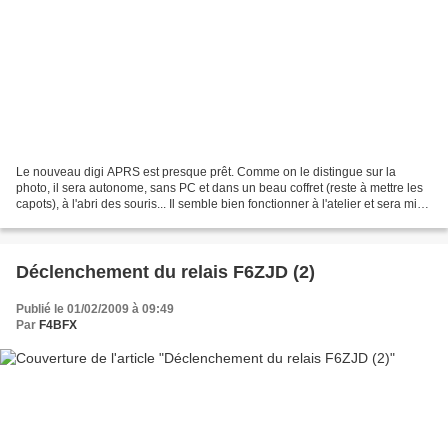
Le nouveau digi APRS est presque prêt. Comme on le distingue sur la
photo, il sera autonome, sans PC et dans un beau coffret (reste à mettre les
capots), à l'abri des souris... Il semble bien fonctionner à l'atelier et sera mis
en place sur site dès que...
Déclenchement du relais F6ZJD (2)
Publié le 01/02/2009 à 09:49
Par
F4BFX