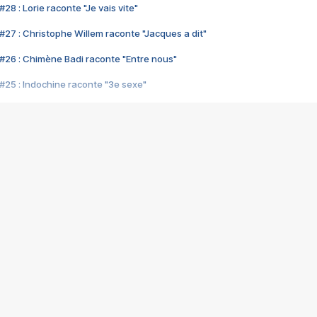
28 : Lorie raconte "Je vais vite"
#27 : Christophe Willem raconte "Jacques a dit"
#26 : Chimène Badi raconte "Entre nous"
#25 : Indochine raconte "3e sexe"
#24 : Zaho raconte "C'est chelou"
#23 : Patrick Bruel raconte "Au café des délices"
#22 : Kyo raconte "Le chemin"
#21 : Nolwenn Leroy raconte "Cassé"
#20 : Patrick Hernandez raconte "Born to be alive"
#19 : Lorie raconte "Près de moi"
#18 : Michael Jones raconte "A nos actes manqués" (avec Jean-Jacque
#17 : Khaled raconte "Aïcha"
#16 : Corneille raconte "Parce qu'on vient de loin"