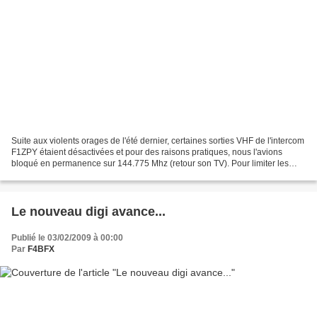
Suite aux violents orages de l'été dernier, certaines sorties VHF de l'intercom
F1ZPY étaient désactivées et pour des raisons pratiques, nous l'avions
bloqué en permanence sur 144.775 Mhz (retour son TV). Pour limiter les
interférences (nous ne pouvons...
Le nouveau digi avance...
Publié le 03/02/2009 à 00:00
Par
F4BFX