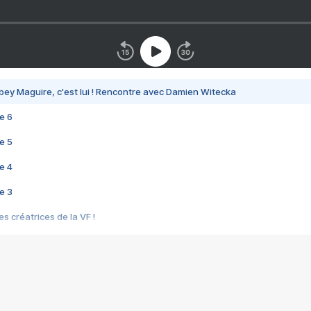
bey Maguire, c'est lui ! Rencontre avec Damien Witecka
e 6
e 5
e 4
e 3
s créatrices de la VF !
e 2
e 1
e Mektoub My Love arrive enfin ! Rencontre avec Shaïn Boumedine et Sal